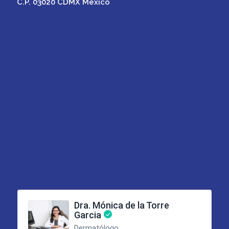
C.P. 03020 CDMX México